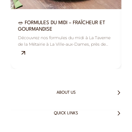
🥗 FORMULES DU MIDI – FRAÎCHEUR ET

GOURMANDISE
R
Découvrez nos formules du midi à La Taverne
B
de la Métairie à La Ville-aux-Dames, près de
M
Tours : savoureuses, fraîches et équilibrées.
s
ABOUT US
QUICK LINKS