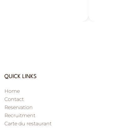
urs : fraîcheur,
Tours : gour
urmandise et plaisir estival.
plein de save
QUICK LINKS
Home
Contact
Reservation
Recruitment
Carte du restaurant