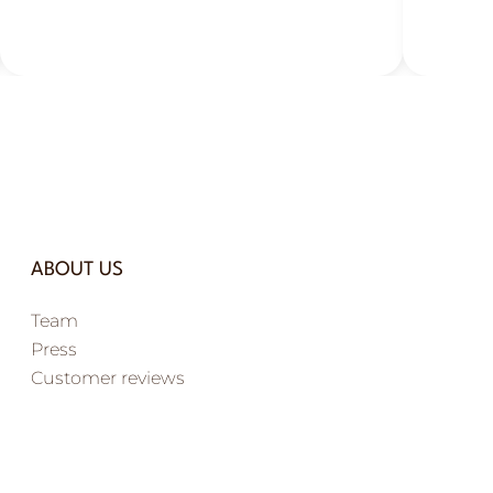
Tours : savoureuse, généreuse
To
et réconfortante.
go
ABOUT US
Team
Press
Customer reviews