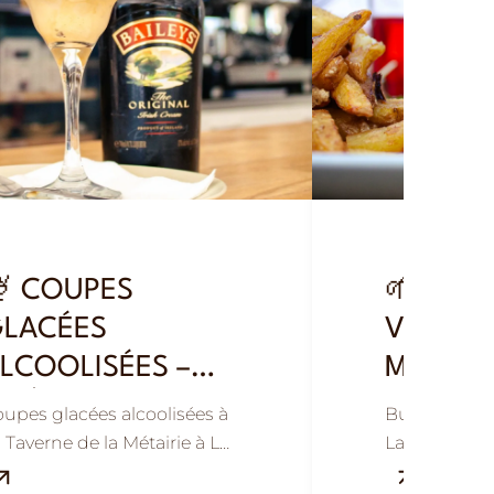
 COUPES
🌱 BUR
LACÉES
VÉGÉTA
LCOOLISÉES –
MAISON 
RAÎCHEUR ET
ET GOU
upes glacées alcoolisées à
Burger végé
GOURMANDISE
 Taverne de la Métairie à La
La Taverne de
lle-aux-Dames, près de
Ville-aux-Da