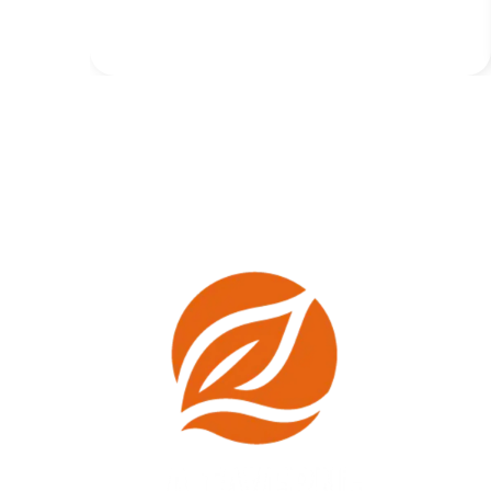
près de Tours : savoureuses,
fraîches et équilibrées.