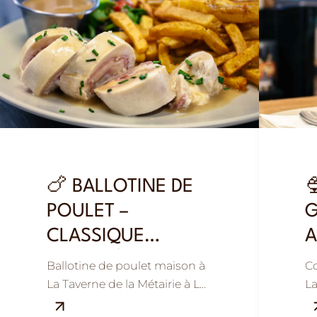
🍗 BALLOTINE DE

POULET –
G
CLASSIQUE
A
REVISITÉE ET
F
Ballotine de poulet maison à
Co
GOURMANDE
La Taverne de la Métairie à La
La
Ville-aux-Dames, près de
Vi