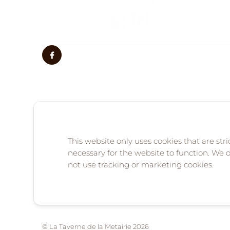
This website only uses cookies that are stri
necessary for the website to function. We 
OUR OTHER ESTABLISHMENTS
not use tracking or marketing cookies.
© La Taverne de la Metairie 2026