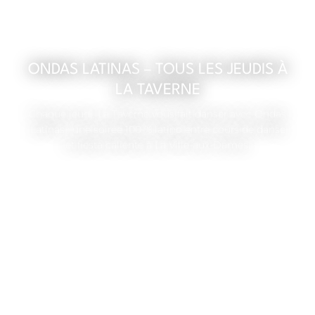
ONDAS LATINAS – TOUS LES JEUDIS À
LA TAVERNE
Chaque jeudi, La Taverne vous fait danser avec Ondas
Latinas : une soirée 100 % latino entre cours de danse
et fiesta caliente à La Ville-aux-Dames.