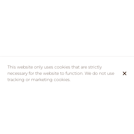
This website only uses cookies that are strictly
necessary for the website to function. We do not use
tracking or marketing cookies.
À partir du jeudi 15 mai 2025 et tous les jeudis
suivants,
La Taverne de la Métairie
lance ses
soirées
"Ondas Latinas"
: un rendez-vous hebdomadaire
incontournable pour tous les amateurs de danse latine
et de soirées festives à La Ville-aux-Dames.