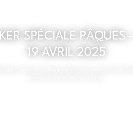
KER SPÉCIALE PÂQUES 
19 AVRIL 2025
mêlé poker, œufs et ambiance festive pour une soirée de Pâq
autour des cartes et du chocolat.