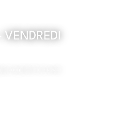
– VENDREDI
ues originale et conviviale