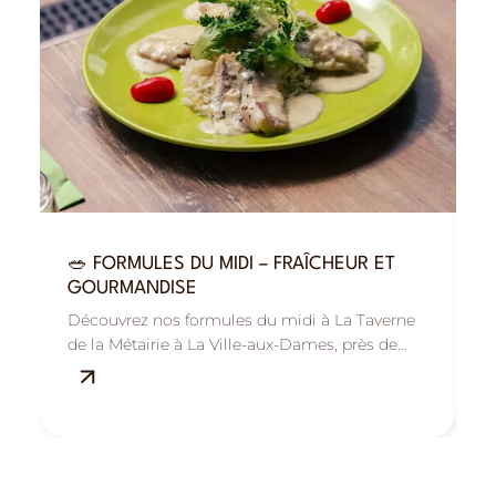
🥗 FORMULES DU MIDI – FRAÎCHEUR ET

GOURMANDISE
R
Découvrez nos formules du midi à La Taverne
B
de la Métairie à La Ville-aux-Dames, près de
M
Tours : savoureuses, fraîches et équilibrées.
s