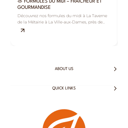
🥗 FORMULES DU MIDI – FRAÎCHEUR ET

GOURMANDISE
R
Découvrez nos formules du midi à La Taverne
B
de la Métairie à La Ville-aux-Dames, près de
M
Tours : savoureuses, fraîches et équilibrées.
s
ABOUT US
QUICK LINKS