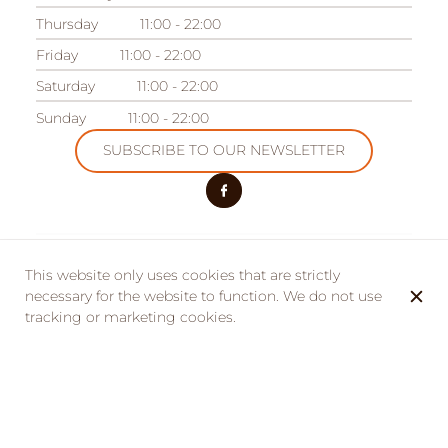
Thursday
11:00 - 22:00
Friday
11:00 - 22:00
Saturday
11:00 - 22:00
Sunday
11:00 - 22:00
SUBSCRIBE TO OUR NEWSLETTER
OUR OTHER ESTABLISHMENTS
This website only uses cookies that are strictly
Camping des Acacias
necessary for the website to function. We do not use
Domaine des Acacias
tracking or marketing cookies.
© La Taverne de la Metairie 2026
Legal Notice
Data privacy
Cookies settings
Created by CentralApp
Login