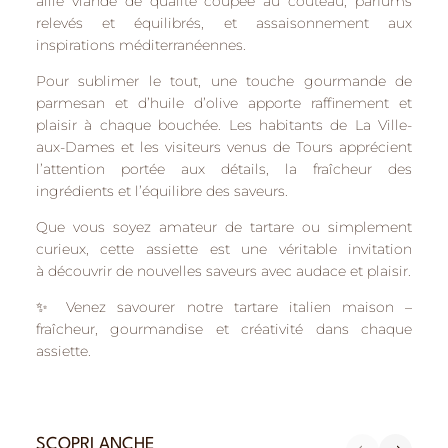
allie
viande de qualité coupée au couteau
,
parfums
relevés et équilibrés
, et
assaisonnement aux
inspirations méditerranéennes
.
Pour sublimer le tout, une
touche gourmande de
parmesan et d’huile d’olive
apporte raffinement et
plaisir à chaque bouchée. Les habitants de
La Ville-
aux-Dames
et les visiteurs venus de
Tours
apprécient
l’attention portée aux détails, la fraîcheur des
ingrédients et l’équilibre des saveurs.
Que vous soyez amateur de tartare ou simplement
curieux, cette assiette est une véritable invitation
à
découvrir de nouvelles saveurs avec audace et plaisir
.
✨
Venez savourer notre tartare italien maison
–
fraîcheur, gourmandise et créativité dans chaque
assiette.
SCOPRI ANCHE