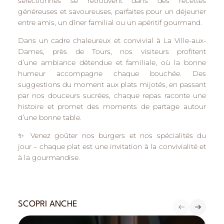
sélectionnés se retrouvent dans des recettes
généreuses et savoureuses, parfaites pour un déjeuner
entre amis, un dîner familial ou un apéritif gourmand.
Dans un cadre chaleureux et convivial à
La Ville-aux-
Dames
, près de
Tours
, nos visiteurs profitent
d’une
ambiance détendue et familiale
, où la bonne
humeur accompagne chaque bouchée. Des
suggestions du moment aux plats mijotés, en passant
par nos douceurs sucrées, chaque repas raconte une
histoire et promet des moments de partage autour
d’une bonne table.
✨
Venez goûter nos burgers et nos spécialités du
jour
– chaque plat est une invitation à la convivialité et
à la gourmandise.
SCOPRI ANCHE