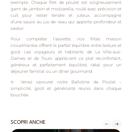
exemple. Chaque filet de poulet est soigneusement
garni de
jambon et mozzarella
, roulé avec précision et
cuit pour rester
tendre et juteux
, accompagné
d’une
sauce au jus de veau
qui apporte profondeur et
saveur.
Pour compléter l’assiette, nos
frites maison
croustillantes
offrent le parfait équilibre entre texture et
goût. Les voyageurs et habitants de
La Ville-aux-
Dames
et de
Tours
apprécient ce plat réconfortant,
généreux et parfaitement équilibré, idéal pour un
déjeuner familial ou un dîner gourmand.
✨
Venez savourer notre Ballotine de Poulet
–
simplicité, goût et générosité réunis dans chaque
bouchée.
SCOPRI ANCHE