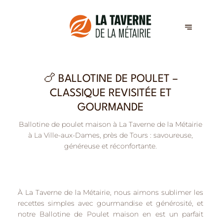
🍗 BALLOTINE DE POULET –
CLASSIQUE REVISITÉE ET
GOURMANDE
Ballotine de poulet maison à La Taverne de la Métairie
à La Ville-aux-Dames, près de Tours : savoureuse,
généreuse et réconfortante.
À
La Taverne de la Métairie
, nous aimons
sublimer les
recettes simples avec gourmandise et générosité
, et
notre
Ballotine de Poulet maison
en est un parfait