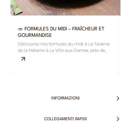
🥗 FORMULES DU MIDI – FRAÎCHEUR ET

GOURMANDISE
R
Découvrez nos formules du midi à La Taverne
B
de la Métairie à La Ville-aux-Dames, près de
M
Tours : savoureuses, fraîches et équilibrées.
s
INFORMAZIONI
COLLEGAMENTI RAPIDI