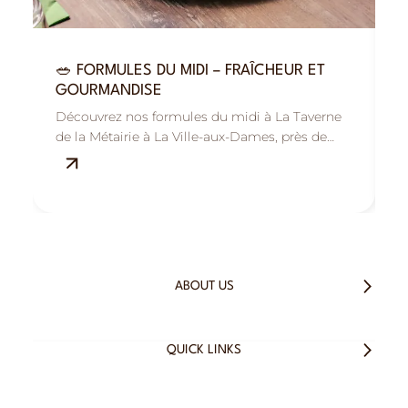
🥗 FORMULES DU MIDI – FRAÎCHEUR ET

GOURMANDISE
R
Découvrez nos formules du midi à La Taverne
B
de la Métairie à La Ville-aux-Dames, près de
M
Tours : savoureuses, fraîches et équilibrées.
s
ABOUT US
QUICK LINKS