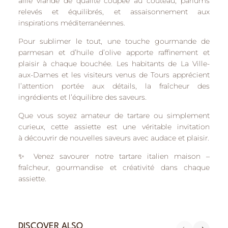
allie
viande de qualité coupée au couteau
,
parfums
relevés et équilibrés
, et
assaisonnement aux
inspirations méditerranéennes
.
Pour sublimer le tout, une
touche gourmande de
parmesan et d’huile d’olive
apporte raffinement et
plaisir à chaque bouchée. Les habitants de
La Ville-
aux-Dames
et les visiteurs venus de
Tours
apprécient
l’attention portée aux détails, la fraîcheur des
ingrédients et l’équilibre des saveurs.
Que vous soyez amateur de tartare ou simplement
curieux, cette assiette est une véritable invitation
à
découvrir de nouvelles saveurs avec audace et plaisir
.
✨
Venez savourer notre tartare italien maison
–
fraîcheur, gourmandise et créativité dans chaque
assiette.
DISCOVER ALSO