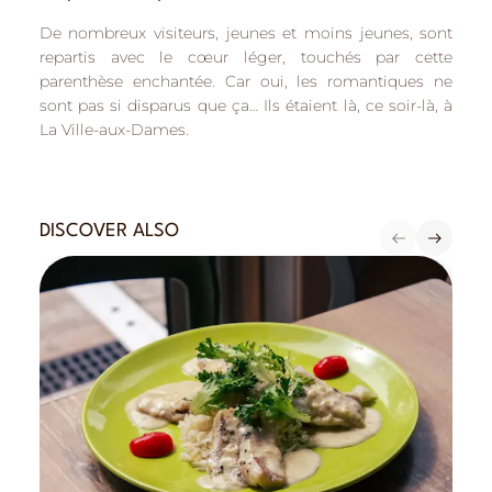
De nombreux visiteurs, jeunes et moins jeunes, sont
repartis avec le cœur léger, touchés par cette
parenthèse enchantée. Car oui,
les romantiques ne
sont pas si disparus que ça…
Ils étaient là, ce soir-là, à
La Ville-aux-Dames.
DISCOVER ALSO