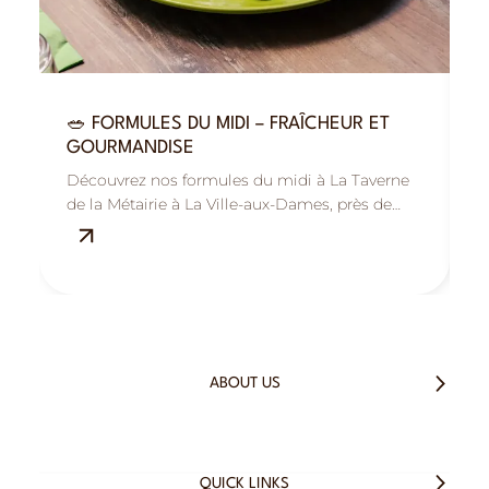
🥗 FORMULES DU MIDI – FRAÎCHEUR ET

GOURMANDISE
R
Découvrez nos formules du midi à La Taverne
B
de la Métairie à La Ville-aux-Dames, près de
M
Tours : savoureuses, fraîches et équilibrées.
s
ABOUT US
QUICK LINKS