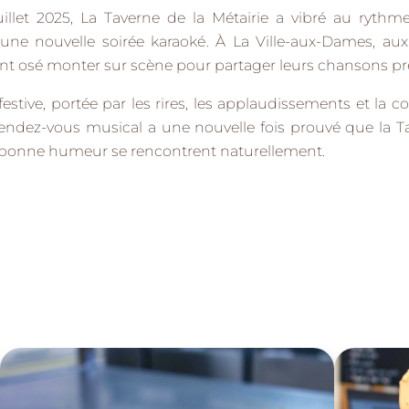
uillet 2025, La Taverne de la Métairie a vibré au rythm
d’une nouvelle
soirée karaoké
. À
La Ville-aux-Dames
, au
ont osé monter sur scène pour partager leurs chansons pr
estive, portée par les rires, les applaudissements et la c
rendez-vous musical a une nouvelle fois prouvé que la T
et bonne humeur se rencontrent naturellement.