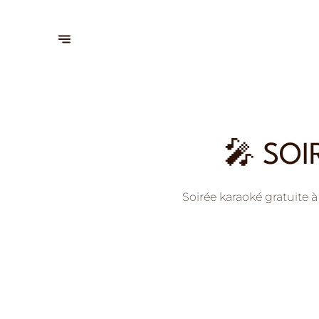
🎤 SOI
Soirée karaoké gratuite à