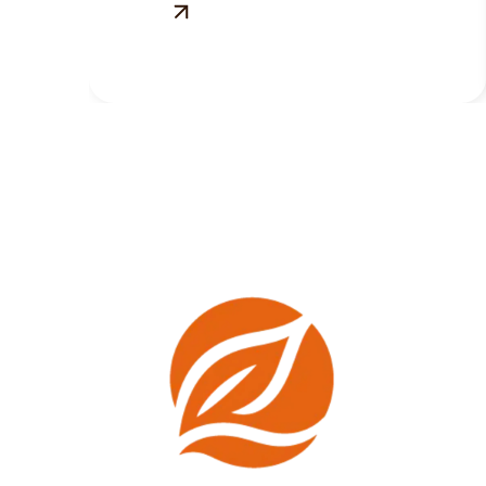
Métairie à La Ville-aux-Dames,
près de Tours : savoureuses,
fraîches et équilibrées.