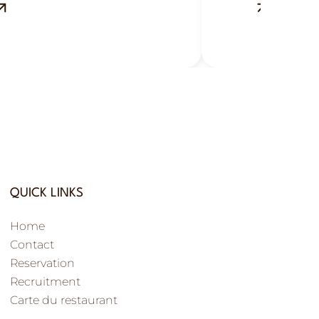
lle-aux-Dames, près de
Ville-aux-Da
urs : fraîcheur,
Tours : gour
urmandise et plaisir estival.
plein de save
QUICK LINKS
Home
Contact
Reservation
Recruitment
Carte du restaurant