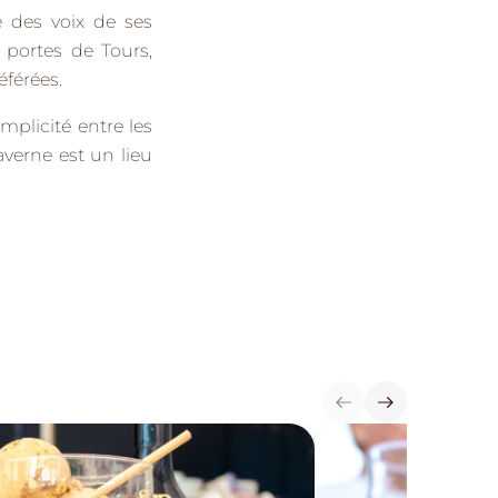
e des voix de ses
x portes de
Tours
,
éférées.
omplicité entre les
averne est un lieu