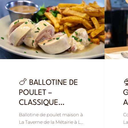
🍗 BALLOTINE DE

POULET –
G
CLASSIQUE
A
REVISITÉE ET
F
Ballotine de poulet maison à
Co
GOURMANDE
La Taverne de la Métairie à La
La