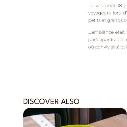
Le vendredi 18 j
voyageurs lors 
petits et grands 
L’ambiance était f
participants. Ce 
où convivialité 
DISCOVER ALSO