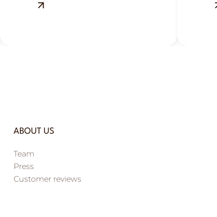
Ville-aux-Dames, près de
Vi
Tours : savoureuse, généreuse
To
et réconfortante.
go
ABOUT US
Team
Press
Customer reviews