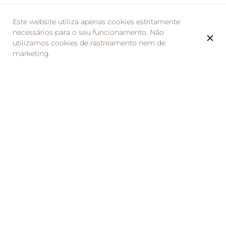
Este website utiliza apenas cookies estritamente
necessários para o seu funcionamento. Não
utilizamos cookies de rastreamento nem de
marketing.
Retour sur un week-end inoubliable : Festi’Mother
Days Paradise à La Taverne de la Métairie
Les 24 et 25 mai 2025, La Taverne de la Métairie a
organisé un événement unique à La Ville-aux-Dames :
le Festi’Mother Days Paradise. Deux journées riches en
émotions, rythmées par la musique afro-caribéenne, la
danse, la gastronomie et des animations pour toute la
famille. Un grand merci à toutes celles et ceux qui ont
contribué à faire de ce festival une véritable réussite.
Le dernier week-end de mai, à l’occasion de la fête des
mères, La Taverne de la Métairie s’est transformée en