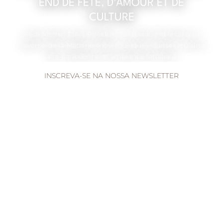
END DE FÊTE, D’AMOUR ET DE
CULTURE
Festi’Mother Days Paradise : un week-end festif à La
Taverne de la Métairie entre musiques, danses, cuisine
afro-caribéenne et ambiance familiale.
INSCREVA-SE NA NOSSA NEWSLETTER