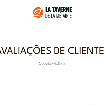
AVALIAÇÕES DE CLIENTE
Google
4.3
(
168
)
★