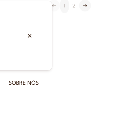
1
2
SOBRE NÓS
Equipa
Imprensa
Avaliações de Clientes