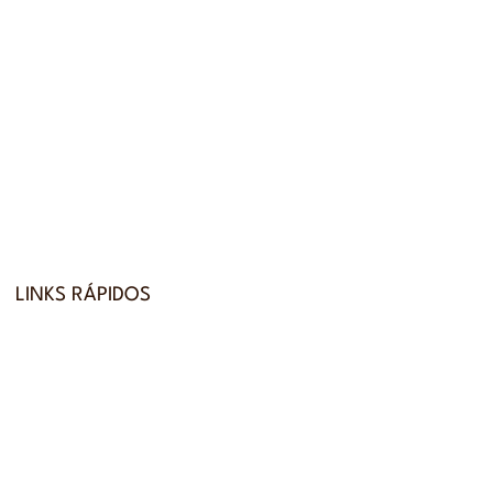
LINKS RÁPIDOS
Início
Contacto
Reservas
Recrutamento
Carte du restaurant