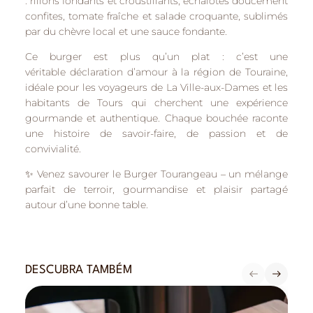
:
rillons fondants et croustillants
,
échalotes doucement
confites
,
tomate fraîche
et
salade croquante
, sublimés
par
du chèvre local et une sauce fondante
.
Ce burger est plus qu’un plat : c’est une
véritable
déclaration d’amour à la région de Touraine
,
idéale pour les voyageurs de
La Ville-aux-Dames
et les
habitants de
Tours
qui cherchent une expérience
gourmande et authentique. Chaque bouchée raconte
une histoire de savoir-faire, de passion et de
convivialité.
✨
Venez savourer le Burger Tourangeau
– un mélange
parfait de terroir, gourmandise et plaisir partagé
autour d’une bonne table.
DESCUBRA TAMBÉM