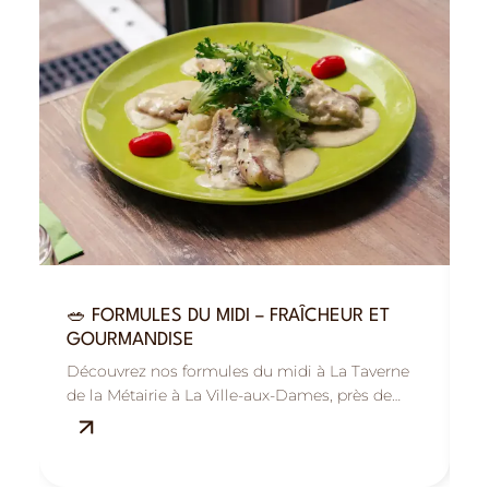
🥗 FORMULES DU MIDI – FRAÎCHEUR ET

GOURMANDISE
R
Découvrez nos formules du midi à La Taverne
B
de la Métairie à La Ville-aux-Dames, près de
M
Tours : savoureuses, fraîches et équilibrées.
s