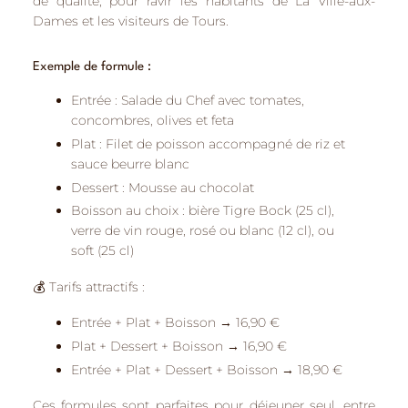
de qualité
, pour ravir les habitants de
La Ville-aux-
Dames
et les visiteurs de
Tours
.
Exemple de formule :
Entrée :
Salade du Chef avec tomates,
concombres, olives et feta
Plat :
Filet de poisson accompagné de riz et
sauce beurre blanc
Dessert :
Mousse au chocolat
Boisson au choix :
bière Tigre Bock (25 cl),
verre de vin rouge, rosé ou blanc (12 cl), ou
soft (25 cl)
💰
Tarifs attractifs :
Entrée + Plat + Boisson → 16,90 €
Plat + Dessert + Boisson → 16,90 €
Entrée + Plat + Dessert + Boisson → 18,90 €
Ces formules sont parfaites pour
déjeuner seul, entre