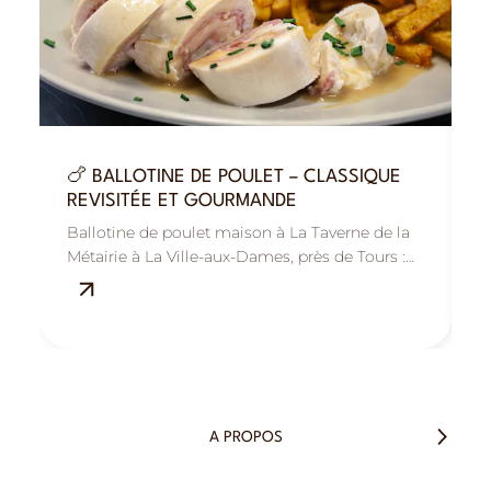
🍗 BALLOTINE DE POULET – CLASSIQUE

REVISITÉE ET GOURMANDE
F
Ballotine de poulet maison à La Taverne de la
C
Métairie à La Ville-aux-Dames, près de Tours :
M
savoureuse, généreuse et réconfortante.
f
A PROPOS