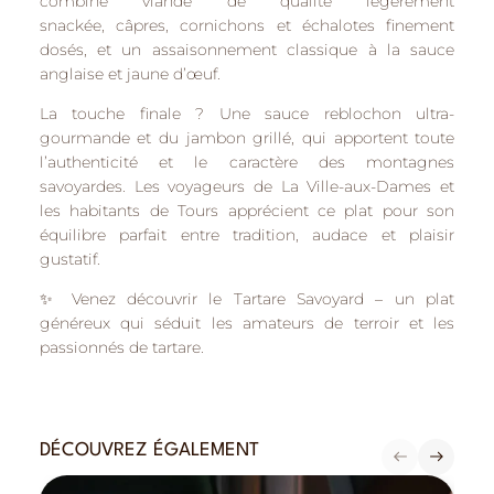
combine
viande de qualité légèrement
snackée
,
câpres, cornichons et échalotes finement
dosés
, et un
assaisonnement classique à la sauce
anglaise et jaune d’œuf
.
La touche finale ? Une
sauce reblochon ultra-
gourmande
et du
jambon grillé
, qui apportent toute
l’authenticité et le caractère des montagnes
savoyardes. Les voyageurs de
La Ville-aux-Dames
et
les habitants de
Tours
apprécient ce plat pour son
équilibre parfait entre
tradition, audace et plaisir
gustatif
.
✨
Venez découvrir le Tartare Savoyard
– un plat
généreux qui séduit les amateurs de terroir et les
passionnés de tartare.
DÉCOUVREZ ÉGALEMENT