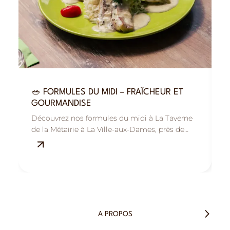
🥗 FORMULES DU MIDI – FRAÎCHEUR ET

GOURMANDISE
R
Découvrez nos formules du midi à La Taverne
B
de la Métairie à La Ville-aux-Dames, près de
M
Tours : savoureuses, fraîches et équilibrées.
s
A PROPOS