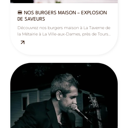
🍔 NOS BURGERS MAISON – EXPLOSION
DE SAVEURS
Découvrez nos burgers maison à La Taverne de
la Métairie à La Ville-aux-Dames, près de Tours :
cuisine familiale, ambiance conviviale et
gourmande.