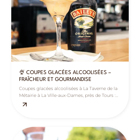
🍨 COUPES GLACÉES ALCOOLISÉES –
FRAÎCHEUR ET GOURMANDISE
Coupes glacées alcoolisées à La Taverne de la
Métairie à La Ville-aux-Dames, près de Tours :
fraîcheur, gourmandise et plaisir estival.