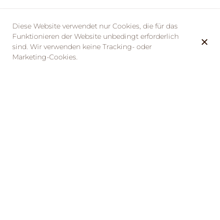
Diese Website verwendet nur Cookies, die für das
Funktionieren der Website unbedingt erforderlich
sind. Wir verwenden keine Tracking- oder
Marketing-Cookies.
DIE ÖFFNUNGSZEITEN
Montag
11:00 - 22:00
Dienstag
11:00 - 22:00
Mittwoch
11:00 - 22:00
Donnerstag
11:00 - 22:00
Freitag
11:00 - 22:00
Samstag
11:00 - 22:00
Sonntag
11:00 - 22:00
ABONNIERE UNSEREN NEWSLETTER