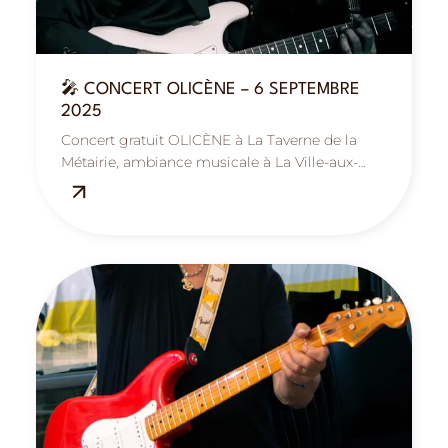
🎤 CONCERT OLICÈNE – 6 SEPTEMBRE
2025
Concert gratuit OLICÈNE à La Taverne de la
Métairie, ambiance musicale à La Ville-aux-
Dames, près de Tours.