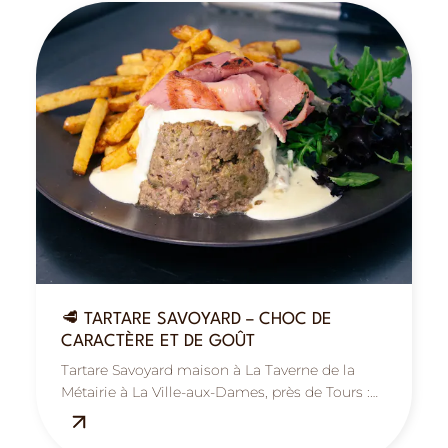
🥩 TARTARE SAVOYARD – CHOC DE
CARACTÈRE ET DE GOÛT
Tartare Savoyard maison à La Taverne de la
Métairie à La Ville-aux-Dames, près de Tours :
saveurs montagnardes, gourmand et
authentique.