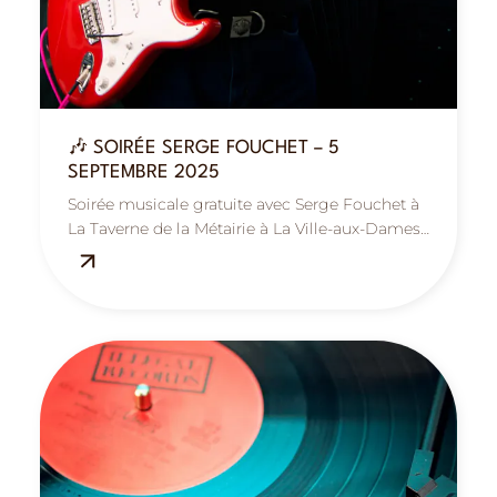
🎶 SOIRÉE SERGE FOUCHET – 5
SEPTEMBRE 2025
Soirée musicale gratuite avec Serge Fouchet à
La Taverne de la Métairie à La Ville-aux-Dames,
près de Tours.