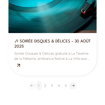
🎶 SOIRÉE DISQUES & DÉLICES – 30 AOÛT
2025
Soirée Disques & Délices gratuite à La Taverne
de la Métairie, ambiance festive à La Ville-aux-
Dames, près de Tours.
1
2
3
4
5