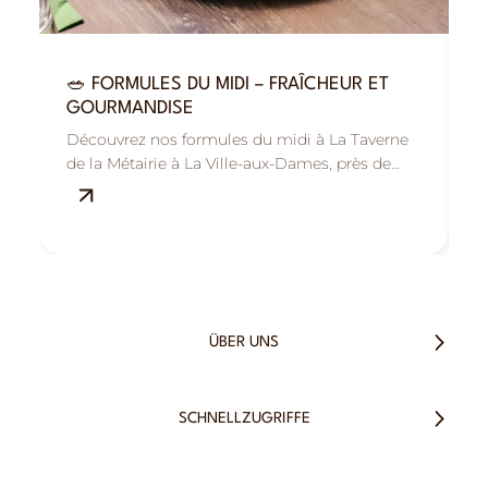
🥗 FORMULES DU MIDI – FRAÎCHEUR ET

GOURMANDISE
R
Découvrez nos formules du midi à La Taverne
B
de la Métairie à La Ville-aux-Dames, près de
M
Tours : savoureuses, fraîches et équilibrées.
s
ÜBER UNS
SCHNELLZUGRIFFE