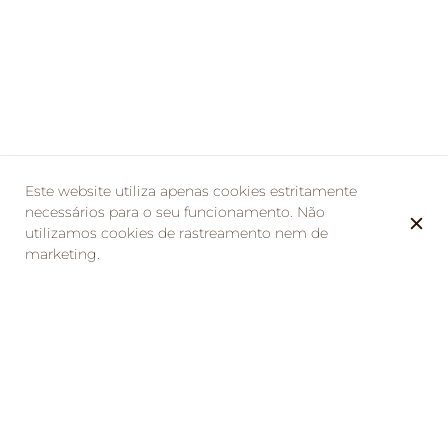
Este website utiliza apenas cookies estritamente
necessários para o seu funcionamento. Não
utilizamos cookies de rastreamento nem de
marketing.
La Taverne de la Métairie est heureuse
d’accueillir
Véronique
pour une soirée musicale pleine
de charme et d’émotion. 🎤
Son répertoire, à la fois chaleureux et entraînant, saura
séduire tous les voyageurs et les habitants de
La Ville-