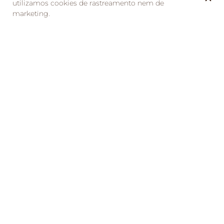
utilizamos cookies de rastreamento nem de
marketing.
Venez profiter d’un bon repas à La Taverne de la
Métairie. Un show vous sera présenté par deux jeunes
danseuses. Vous aurez l’occasion de participer à
l’animation lors de leur initiation à la danse afro
Local
La taverne de la Metairie
11 Rue Berthe Morisot
37700 La Ville-aux-Dames