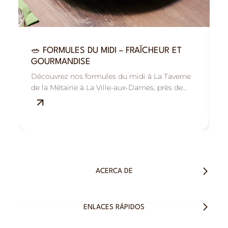
🥗 FORMULES DU MIDI – FRAÎCHEUR ET

GOURMANDISE
R
Découvrez nos formules du midi à La Taverne
B
de la Métairie à La Ville-aux-Dames, près de
M
Tours : savoureuses, fraîches et équilibrées.
s
ACERCA DE
ENLACES RÁPIDOS