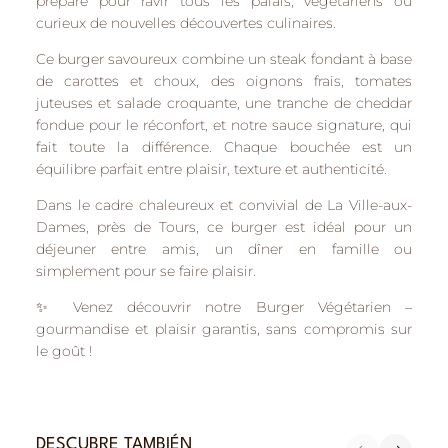
préparé pour ravir tous les palais, végétariens ou
curieux de nouvelles découvertes culinaires.
Ce burger savoureux combine un
steak fondant à base
de carottes et choux
, des
oignons frais, tomates
juteuses et salade croquante
, une
tranche de cheddar
fondue
pour le réconfort, et notre
sauce signature
, qui
fait toute la différence. Chaque bouchée est un
équilibre parfait entre
plaisir, texture et authenticité
.
Dans le cadre chaleureux et convivial de
La Ville-aux-
Dames
, près de
Tours
, ce burger est idéal pour un
déjeuner entre amis, un dîner en famille ou
simplement pour se faire plaisir.
✨
Venez découvrir notre Burger Végétarien
–
gourmandise et plaisir garantis, sans compromis sur
le goût !
DESCUBRE TAMBIÉN