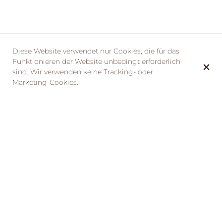
Diese Website verwendet nur Cookies, die für das
Funktionieren der Website unbedingt erforderlich
sind. Wir verwenden keine Tracking- oder
Marketing-Cookies.
La Taverne de la Métairie vous invite pour une soirée
spéciale SANS Valentin.
Cette année, nous avons décidé de mettre à l'honneur
les célibataires en offrant un apéritif à chaque convive
sans Valentin ou Valentine.
Pas d'inquiétudes, les couples sont aussi les bienvenus
!
Comme en amour on ne sait jamais à quoi s'attendre,