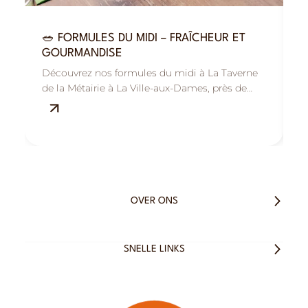
🥗 FORMULES DU MIDI – FRAÎCHEUR ET

GOURMANDISE
R
Découvrez nos formules du midi à La Taverne
B
de la Métairie à La Ville-aux-Dames, près de
M
Tours : savoureuses, fraîches et équilibrées.
s
OVER ONS
SNELLE LINKS