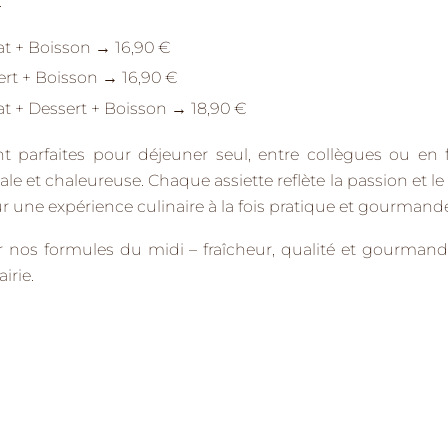
:
at + Boisson → 16,90 €
ert + Boisson → 16,90 €
at + Dessert + Boisson → 18,90 €
nt parfaites pour
déjeuner seul, entre collègues ou en 
le et chaleureuse. Chaque assiette reflète la
passion et le
r une expérience culinaire à la fois pratique et gourmand
r nos formules du midi
– fraîcheur, qualité et gourmand
irie.