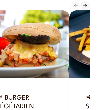
 BURGER
🥩 TART
ÉGÉTARIEN
SAVOYA