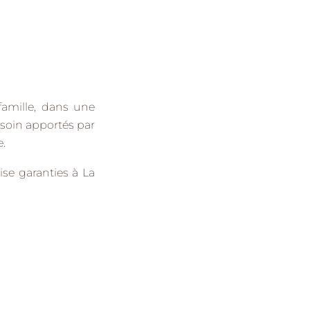
famille
, dans une
 soin
apportés par
e.
ise garanties à La