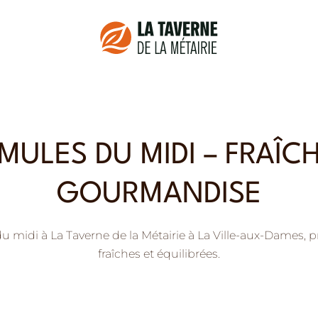
MULES DU MIDI – FRAÎC
GOURMANDISE
 midi à La Taverne de la Métairie à La Ville-aux-Dames, pr
fraîches et équilibrées.