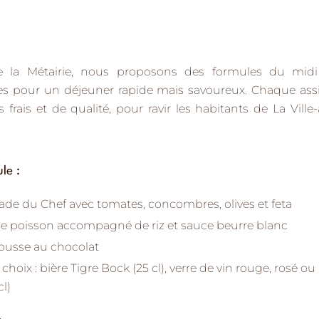
 la Métairie
, nous proposons des
formules du mid
les pour un déjeuner rapide mais savoureux. Chaque assi
 frais et de qualité
, pour ravir les habitants de
La Vill
.
le :
ade du Chef avec tomates, concombres, olives et feta
de poisson accompagné de riz et sauce beurre blanc
usse au chocolat
choix :
bière Tigre Bock (25 cl), verre de vin rouge, rosé ou b
cl)