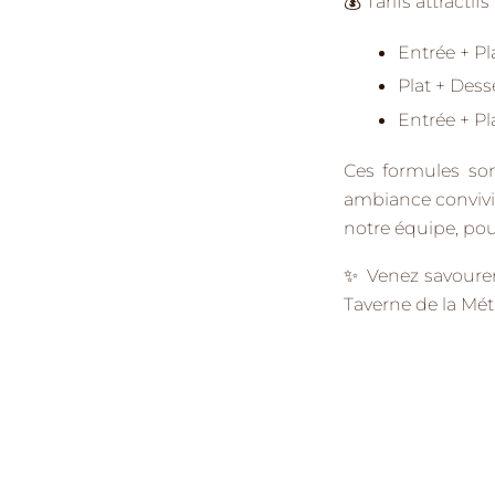
💰
Tarifs attractifs 
Entrée + Pl
Plat + Dess
Entrée + Pl
Ces formules so
ambiance convivia
notre équipe, pou
✨
Venez savoure
Taverne de la Méta