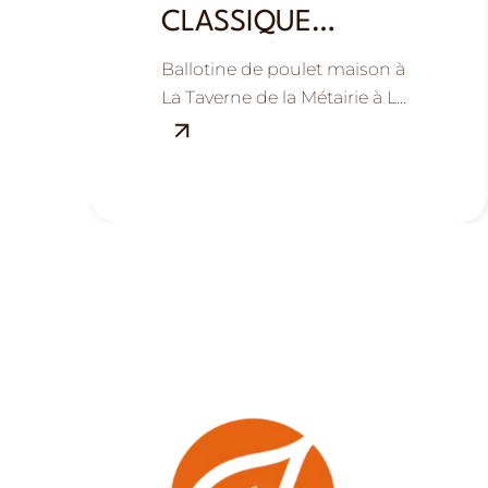
CLASSIQUE
REVISITÉE ET
Ballotine de poulet maison à
GOURMANDE
La Taverne de la Métairie à La
Ville-aux-Dames, près de
Tours : savoureuse, généreuse
et réconfortante.