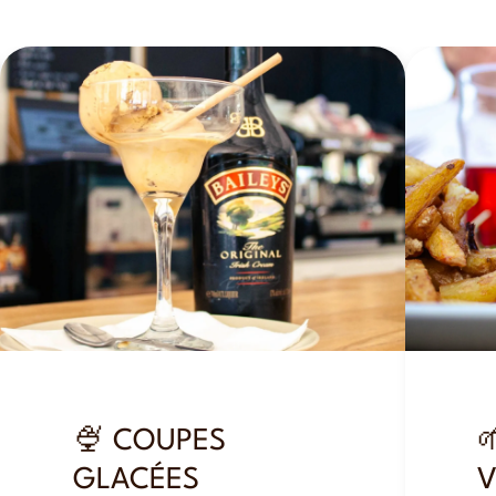
🍨 COUPES

GLACÉES
V