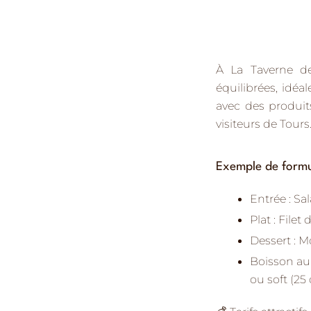
À
La Taverne de
équilibrées
, idéa
avec
des produits
visiteurs de
Tours
Exemple de formu
Entrée :
Sal
Plat :
Filet 
Dessert :
Mo
Boisson au 
ou soft (25 