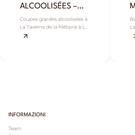
ALCOOLISÉES –
M
FRAÎCHEUR ET
E
Coupes glacées alcoolisées à
B
GOURMANDISE
La Taverne de la Métairie à La
La
Ville-aux-Dames, près de
Vi
Tours : fraîcheur,
To
gourmandise et plaisir estival.
pl
INFORMAZIONI
Team