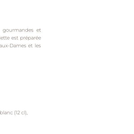
i gourmandes et
ette est préparée
e-aux-Dames
et les
lanc (12 cl),