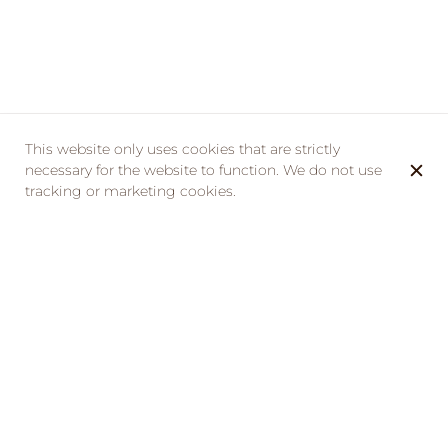
This website only uses cookies that are strictly
necessary for the website to function. We do not use
tracking or marketing cookies.
La Taverne de la Métairie vous invite à nous rejoindre
pour une journée de sensibilisation contre l’abandon
des animaux domestiques.
D’après les chiffres de la SPA 45.000 animaux ont été
recueillis par l’association en 2023.
Aidons les associations chacun à notre échelle et
éduquons-nous pour trouver des alternatives à