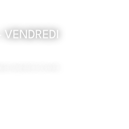
– VENDREDI
ues originale et conviviale