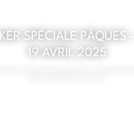
KER SPÉCIALE PÂQUES 
19 AVRIL 2025
mêlé poker, œufs et ambiance festive pour une soirée de Pâq
autour des cartes et du chocolat.