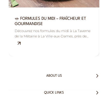
🥗 FORMULES DU MIDI – FRAÎCHEUR ET

GOURMANDISE
R
Découvrez nos formules du midi à La Taverne
B
de la Métairie à La Ville-aux-Dames, près de
M
Tours : savoureuses, fraîches et équilibrées.
s
ABOUT US
QUICK LINKS